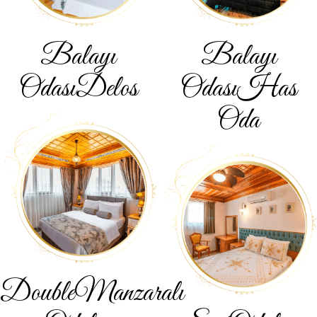
Balayı
Balayı
Odası
Delos
Odası
Has
Oda
Double
Manzaralı