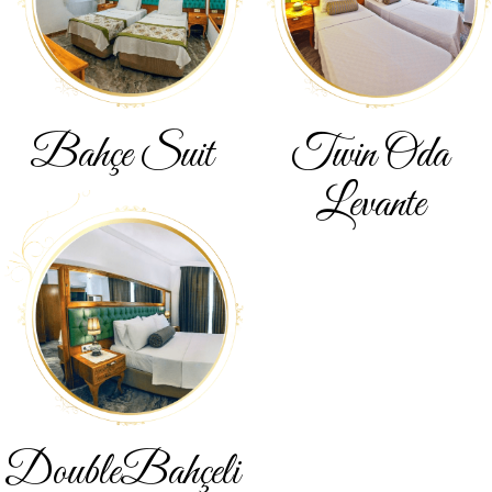
Bahçe
Suit
Twin Oda
Levante
Double
Bahçeli