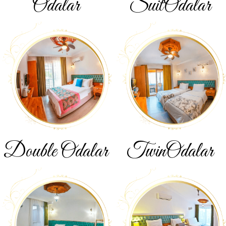
Odalar
Suit
Odalar
Double
Odalar
Twin
Odalar