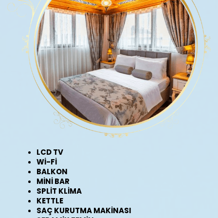
LCD TV
Wİ-Fİ
BALKON
MİNİ BAR
SPLİT KLİMA
KETTLE
SAÇ KURUTMA MAKİNASI