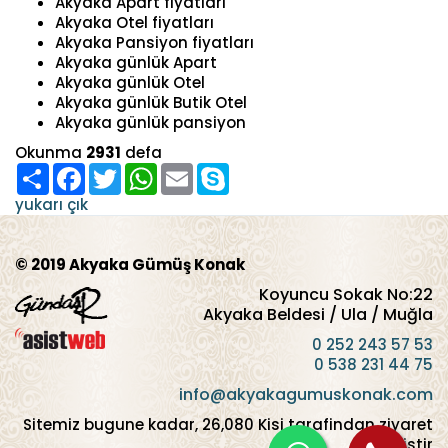
Akyaka Apart fiyatları
Akyaka Otel fiyatları
Akyaka Pansiyon fiyatları
Akyaka günlük Apart
Akyaka günlük Otel
Akyaka günlük Butik Otel
Akyaka günlük pansiyon
Okunma
2931
defa
Paylaş
Facebook
Twitter
WhatsApp
Email
Skype
yukarı çık
© 2019 Akyaka Gümüş Konak
Koyuncu Sokak No:22
Akyaka Beldesi / Ula / Muğla
0 252 243 57 53
0 538 231 44 75
info@akyakagumuskonak.com
Sitemiz bugune kadar,
26,080
Kisi tarafindan ziyaret
edilmistir