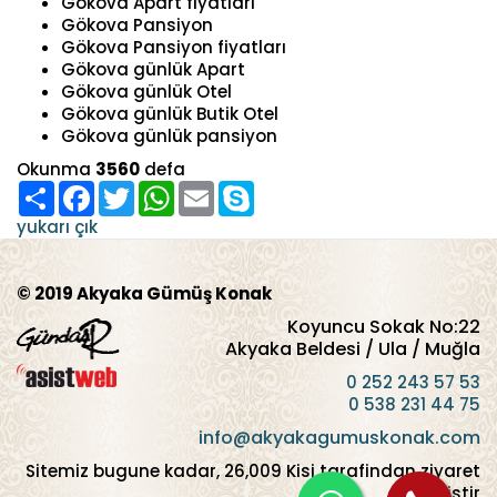
Gökova Apart fiyatları
Gökova Pansiyon
Gökova Pansiyon fiyatları
Gökova günlük Apart
Gökova günlük Otel
Gökova günlük Butik Otel
Gökova günlük pansiyon
Okunma
3560
defa
Paylaş
Facebook
Twitter
WhatsApp
Email
Skype
yukarı çık
© 2019 Akyaka Gümüş Konak
Koyuncu Sokak No:22
Akyaka Beldesi / Ula / Muğla
0 252 243 57 53
0 538 231 44 75
info@akyakagumuskonak.com
Sitemiz bugune kadar,
26,009
Kisi tarafindan ziyaret
edilmistir